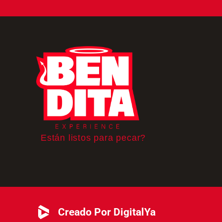
Están listos para pecar?
Creado Por DigitalYa